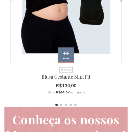
2 cores
Blusa Gestante Slim Fit
R$134,00
3
x de
R$44,67
sem juros
Conheça os nossos