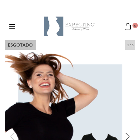
0
ESGOTADO
1
/
5