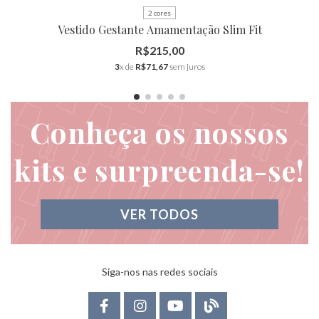
2 cores
Vestido Gestante Amamentação Slim Fit
R$215,00
3
x de
R$71,67
sem juros
Conheça os nossos
kits e surpreenda-se!
VER TODOS
Siga-nos nas redes sociais