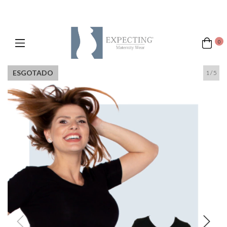
0
ESGOTADO
1
/
5