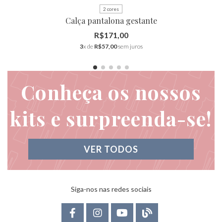
2 cores
Calça pantalona gestante
R$171,00
3
x de
R$57,00
sem juros
Conheça os nossos
kits e surpreenda-se!
VER TODOS
Siga-nos nas redes sociais