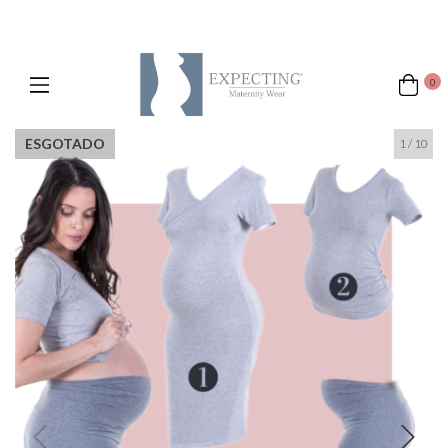
0
ESGOTADO
1
/
10