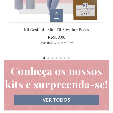
Kit Gestante Slim Fit Mescla 5 Peças
R$559,00
3
x de
R$186,33
sem juros
Conheça os nossos
kits e surpreenda-se!
VER TODOS