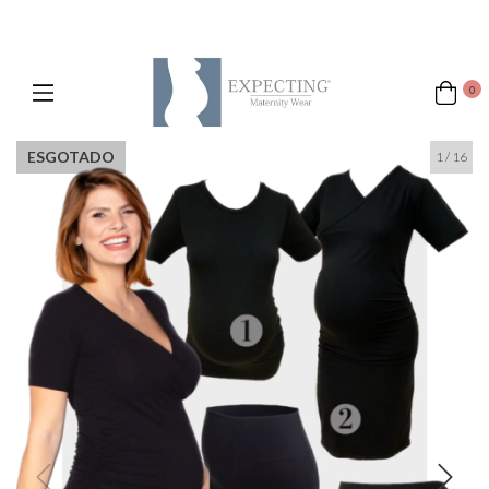
0
ESGOTADO
1
/
16